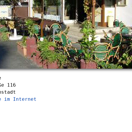
e
ße 116
mstadt
e im Internet