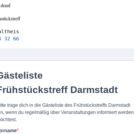
 drauf
stückstreff
ultheis
4 32 66