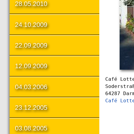
28.05.2010
24.10.2009
22.09.2009
12.09.2009
Café Lott
04.03.2006
Soderstra
64287 Dar
Café Lott
23.12.2005
03.08.2005