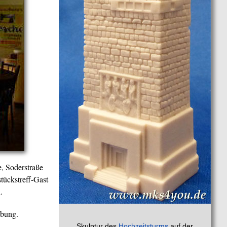
e, Soderstraße
stückstreff-Gast
.
ebung.
Skulptur des
Hochzeitsturms
auf der